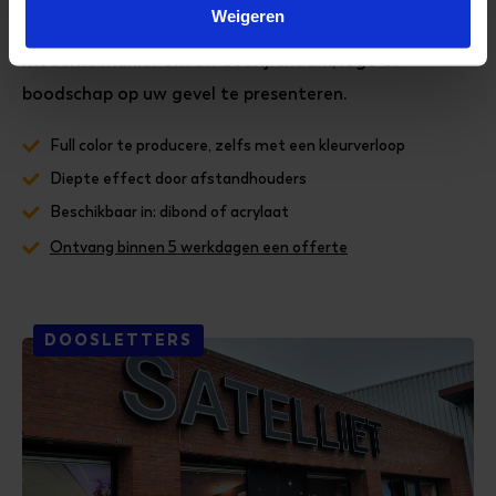
Weigeren
Freesletters op afstandhouders zijn een elegante en
moderne manier om uw bedrijfsnaam, logo of
boodschap op uw gevel te presenteren.
Full color te producere, zelfs met een kleurverloop
Diepte effect door afstandhouders
Beschikbaar in: dibond of acrylaat
Ontvang binnen 5 werkdagen een offerte
DOOSLETTERS