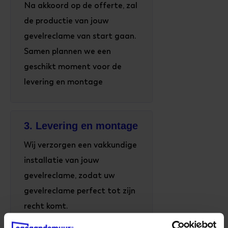
Na akkoord op de offerte, zal
de productie van jouw
gevelreclame van start gaan.
Samen plannen we een
geschikt moment voor de
levering en montage
3. Levering en montage
Wij verzorgen een vakkundige
installatie van jouw
gevelreclame, zodat uw
gevelreclame perfect tot zijn
recht komt.