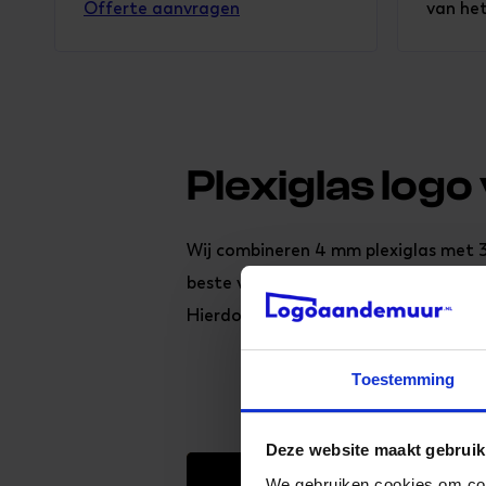
Offerte aanvragen
van het
Plexiglas logo
Wij combineren 4 mm plexiglas met 3
beste van twee werelden: de luxe uit
Hierdoor is het eindresultaat niet 
Toestemming
Deze website maakt gebruik
We gebruiken cookies om cont