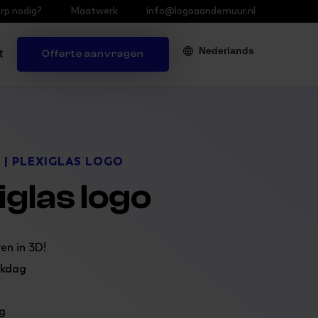
rp nodig?
Maatwerk
info@logoaandemuur.nl
Nederlands
t
Offerte aanvragen
| PLEXIGLAS LOGO
N
iglas logo
en in 3D!
rkdag
g