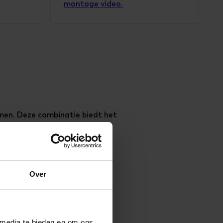
montage video.
jmen. Deze combinatie biedt het
het lichte gewicht van forex.
t voor elke ruimte!
Over
 media te bieden en om ons