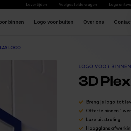
Levertijden
Veelgestelde vragen
Logo ontwe
oor binnen
Logo voor buiten
Over ons
Contac
GLAS LOGO
LOGO VOOR BINNE
3D Plex
Breng je logo tot lev
Offerte binnen 1 we
Luxe uitstraling
Hoogglans afwerkin