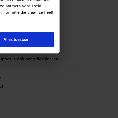
eer
je
ze partners voor social
ogo op de
nformatie die u aan ze heeft
Alles toestaan
 montage instructies, mal en
ren van jouw logo makkelijk en
espaar je ook onnodige kosten
.
n
ur