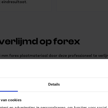
 eindresultaat.
 verlijmd op forex
 mm forex plaatmateriaal door deze professioneel te verli
straling en glans van plexiglas, samen met de stevigheid en 
alleen hoogwaardig, maar ook eenvoudig te monteren – perfec
Details
 van cookies
ent en advertenties te personaliseren, om functies voor social