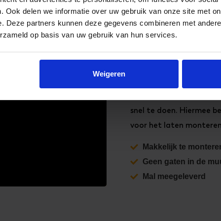
Hoe
mont
. Ook delen we informatie over uw gebruik van onze site met on
jouw 3D l
e. Deze partners kunnen deze gegevens combineren met andere i
erzameld op basis van uw gebruik van hun services.
muur?
Weigeren
Dankzij de meegeleverde
kleefstrips is het monte
snel te doen. Hiermee b
voor het laten monteren
Makkelijk te montere
Geen gaten in de mu
Mal meegeleverd